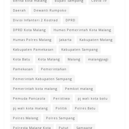
berita kota malang
Bupati Sampang
Covid-19
Daerah
Dewanti Rumpoko
Divisi Infanteri 2 Kostrad
DPRD
DPRD Kota Malang
Humas Pemerintah Kota Malang
Humas Polres Malang
Jakarta
Kabupaten Malang
Kabupaten Pamekasan
Kabupaten Sampang
Kota Batu
Kota Malang
Malang
malangpagi
Pamekasan
Pemerintahan
Pemerintah Kabupaten Sampang
Pemerintah kota malang
Pemkot malang
Pemuda Pancasila
Peristiwa
pj wali kota batu
pj wali kota malang
Politik
Polres Batu
Polres Malang
Polres Sampang
Polresta Malang Kota
Putut
Sampang