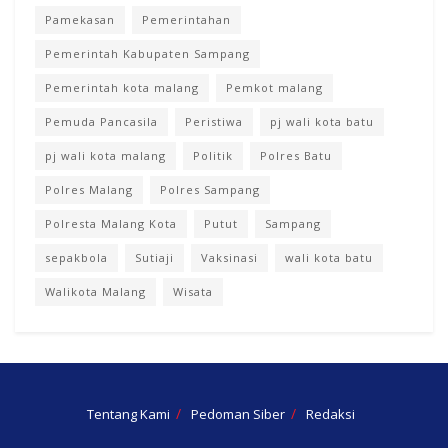
Pamekasan
Pemerintahan
Pemerintah Kabupaten Sampang
Pemerintah kota malang
Pemkot malang
Pemuda Pancasila
Peristiwa
pj wali kota batu
pj wali kota malang
Politik
Polres Batu
Polres Malang
Polres Sampang
Polresta Malang Kota
Putut
Sampang
sepakbola
Sutiaji
Vaksinasi
wali kota batu
Walikota Malang
Wisata
Tentang Kami
Pedoman Siber
Redaksi