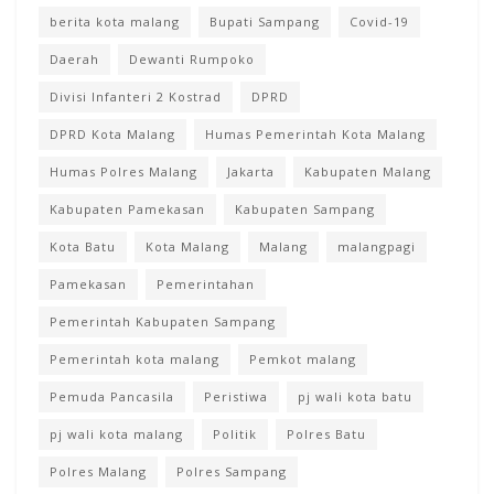
berita kota malang
Bupati Sampang
Covid-19
Daerah
Dewanti Rumpoko
Divisi Infanteri 2 Kostrad
DPRD
DPRD Kota Malang
Humas Pemerintah Kota Malang
Humas Polres Malang
Jakarta
Kabupaten Malang
Kabupaten Pamekasan
Kabupaten Sampang
Kota Batu
Kota Malang
Malang
malangpagi
Pamekasan
Pemerintahan
Pemerintah Kabupaten Sampang
Pemerintah kota malang
Pemkot malang
Pemuda Pancasila
Peristiwa
pj wali kota batu
pj wali kota malang
Politik
Polres Batu
Polres Malang
Polres Sampang