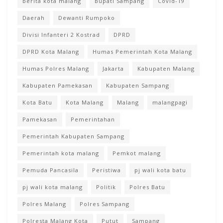
berita kota malang
Bupati Sampang
Covid-19
Daerah
Dewanti Rumpoko
Divisi Infanteri 2 Kostrad
DPRD
DPRD Kota Malang
Humas Pemerintah Kota Malang
Humas Polres Malang
Jakarta
Kabupaten Malang
Kabupaten Pamekasan
Kabupaten Sampang
Kota Batu
Kota Malang
Malang
malangpagi
Pamekasan
Pemerintahan
Pemerintah Kabupaten Sampang
Pemerintah kota malang
Pemkot malang
Pemuda Pancasila
Peristiwa
pj wali kota batu
pj wali kota malang
Politik
Polres Batu
Polres Malang
Polres Sampang
Polresta Malang Kota
Putut
Sampang