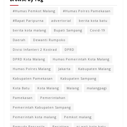
#Humas Pemkot Malang
#Humas Polres Pamekasan
#Rapat Paripurna
advertorial
berita kota batu
berita kota malang
Bupati Sampang
Covid-19
Daerah
Dewanti Rumpoko
Divisi Infanteri 2 Kostrad
DPRD
DPRD Kota Malang
Humas Pemerintah Kota Malang
Humas Polres Malang
Jakarta
Kabupaten Malang
Kabupaten Pamekasan
Kabupaten Sampang
Kota Batu
Kota Malang
Malang
malangpagi
Pamekasan
Pemerintahan
Pemerintah Kabupaten Sampang
Pemerintah kota malang
Pemkot malang
Pemuda Pancasila
Peristiwa
pj wali kota batu