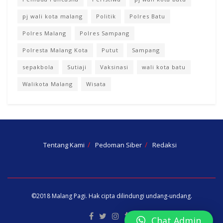
pj wali kota malang
Politik
Polres Batu
Polres Malang
Polres Sampang
Polresta Malang Kota
Putut
Sampang
sepakbola
Sutiaji
Vaksinasi
wali kota batu
Walikota Malang
Wisata
Tentang Kami
Pedoman Siber
Redaksi
©2018
Malang Pagi
. Hak cipta dilindungi undang-undang.
Chat Admin