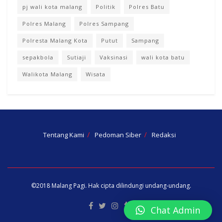
pj wali kota malang
Politik
Polres Batu
Polres Malang
Polres Sampang
Polresta Malang Kota
Putut
Sampang
sepakbola
Sutiaji
Vaksinasi
wali kota batu
Walikota Malang
Wisata
Tentang Kami
Pedoman Siber
Redaksi
©2018
Malang Pagi
. Hak cipta dilindungi undang-undang.
Chat Admin