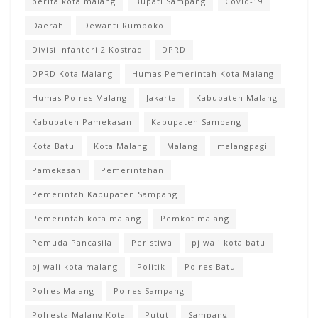
berita kota malang
Bupati Sampang
Covid-19
Daerah
Dewanti Rumpoko
Divisi Infanteri 2 Kostrad
DPRD
DPRD Kota Malang
Humas Pemerintah Kota Malang
Humas Polres Malang
Jakarta
Kabupaten Malang
Kabupaten Pamekasan
Kabupaten Sampang
Kota Batu
Kota Malang
Malang
malangpagi
Pamekasan
Pemerintahan
Pemerintah Kabupaten Sampang
Pemerintah kota malang
Pemkot malang
Pemuda Pancasila
Peristiwa
pj wali kota batu
pj wali kota malang
Politik
Polres Batu
Polres Malang
Polres Sampang
Polresta Malang Kota
Putut
Sampang