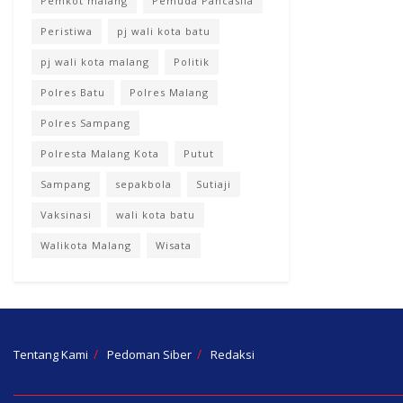
Pemkot malang
Pemuda Pancasila
Peristiwa
pj wali kota batu
pj wali kota malang
Politik
Polres Batu
Polres Malang
Polres Sampang
Polresta Malang Kota
Putut
Sampang
sepakbola
Sutiaji
Vaksinasi
wali kota batu
Walikota Malang
Wisata
Tentang Kami
Pedoman Siber
Redaksi