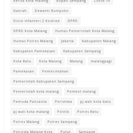
berita kota malang
Bupati Sampang
Covid-19
Daerah
Dewanti Rumpoko
Divisi Infanteri 2 Kostrad
DPRD
DPRD Kota Malang
Humas Pemerintah Kota Malang
Humas Polres Malang
Jakarta
Kabupaten Malang
Kabupaten Pamekasan
Kabupaten Sampang
Kota Batu
Kota Malang
Malang
malangpagi
Pamekasan
Pemerintahan
Pemerintah Kabupaten Sampang
Pemerintah kota malang
Pemkot malang
Pemuda Pancasila
Peristiwa
pj wali kota batu
pj wali kota malang
Politik
Polres Batu
Polres Malang
Polres Sampang
Polresta Malang Kota
Putut
Sampang