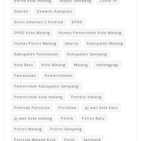
berita kota malang
Bupati Sampang
Covid-19
Daerah
Dewanti Rumpoko
Divisi Infanteri 2 Kostrad
DPRD
DPRD Kota Malang
Humas Pemerintah Kota Malang
Humas Polres Malang
Jakarta
Kabupaten Malang
Kabupaten Pamekasan
Kabupaten Sampang
Kota Batu
Kota Malang
Malang
malangpagi
Pamekasan
Pemerintahan
Pemerintah Kabupaten Sampang
Pemerintah kota malang
Pemkot malang
Pemuda Pancasila
Peristiwa
pj wali kota batu
pj wali kota malang
Politik
Polres Batu
Polres Malang
Polres Sampang
Polresta Malang Kota
Putut
Sampang