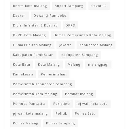
berita kota malang
Bupati Sampang
Covid-19
Daerah
Dewanti Rumpoko
Divisi Infanteri 2 Kostrad
DPRD
DPRD Kota Malang
Humas Pemerintah Kota Malang
Humas Polres Malang
Jakarta
Kabupaten Malang
Kabupaten Pamekasan
Kabupaten Sampang
Kota Batu
Kota Malang
Malang
malangpagi
Pamekasan
Pemerintahan
Pemerintah Kabupaten Sampang
Pemerintah kota malang
Pemkot malang
Pemuda Pancasila
Peristiwa
pj wali kota batu
pj wali kota malang
Politik
Polres Batu
Polres Malang
Polres Sampang