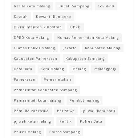
berita kota malang
Bupati Sampang
Covid-19
Daerah
Dewanti Rumpoko
Divisi Infanteri 2 Kostrad
DPRD
DPRD Kota Malang
Humas Pemerintah Kota Malang
Humas Polres Malang
Jakarta
Kabupaten Malang
Kabupaten Pamekasan
Kabupaten Sampang
Kota Batu
Kota Malang
Malang
malangpagi
Pamekasan
Pemerintahan
Pemerintah Kabupaten Sampang
Pemerintah kota malang
Pemkot malang
Pemuda Pancasila
Peristiwa
pj wali kota batu
pj wali kota malang
Politik
Polres Batu
Polres Malang
Polres Sampang