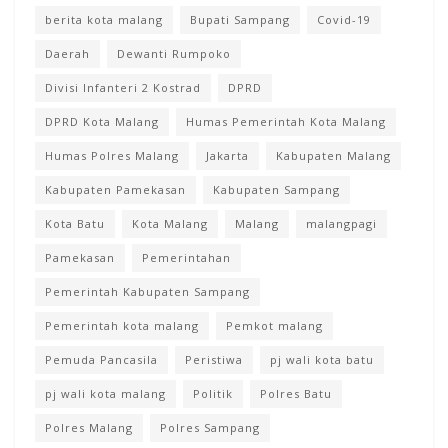
berita kota malang
Bupati Sampang
Covid-19
Daerah
Dewanti Rumpoko
Divisi Infanteri 2 Kostrad
DPRD
DPRD Kota Malang
Humas Pemerintah Kota Malang
Humas Polres Malang
Jakarta
Kabupaten Malang
Kabupaten Pamekasan
Kabupaten Sampang
Kota Batu
Kota Malang
Malang
malangpagi
Pamekasan
Pemerintahan
Pemerintah Kabupaten Sampang
Pemerintah kota malang
Pemkot malang
Pemuda Pancasila
Peristiwa
pj wali kota batu
pj wali kota malang
Politik
Polres Batu
Polres Malang
Polres Sampang