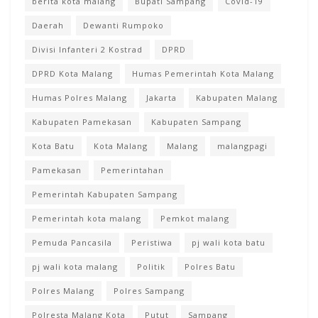
berita kota malang
Bupati Sampang
Covid-19
Daerah
Dewanti Rumpoko
Divisi Infanteri 2 Kostrad
DPRD
DPRD Kota Malang
Humas Pemerintah Kota Malang
Humas Polres Malang
Jakarta
Kabupaten Malang
Kabupaten Pamekasan
Kabupaten Sampang
Kota Batu
Kota Malang
Malang
malangpagi
Pamekasan
Pemerintahan
Pemerintah Kabupaten Sampang
Pemerintah kota malang
Pemkot malang
Pemuda Pancasila
Peristiwa
pj wali kota batu
pj wali kota malang
Politik
Polres Batu
Polres Malang
Polres Sampang
Polresta Malang Kota
Putut
Sampang