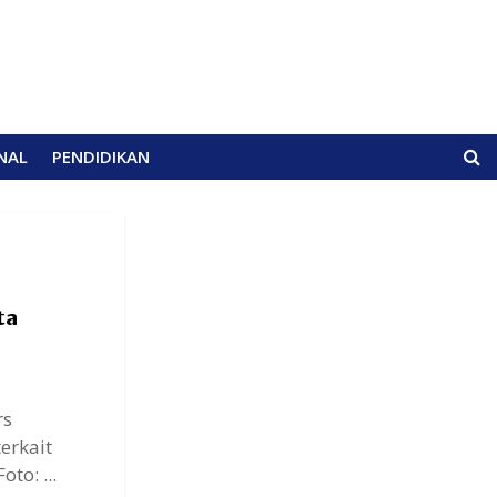
NAL
PENDIDIKAN
ta
rs
erkait
to: ...