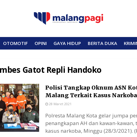
OTOMOTIF
OPINI
GAYA HIDUP
BERITA DUKA
KRIMI
mbes Gatot Repli Handoko
Polisi Tangkap Oknum ASN Ko
Malang Terkait Kasus Narkoba
28 Maret 2021
Polresta Malang Kota gelar jumpa pe
penangkapan AH dan kawan-kawan, t
kasus narkoba, Minggu (28/3/2021). (Fo