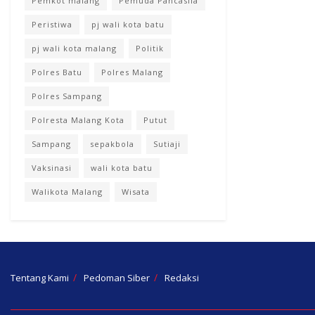
Pemkot malang
Pemuda Pancasila
Peristiwa
pj wali kota batu
pj wali kota malang
Politik
Polres Batu
Polres Malang
Polres Sampang
Polresta Malang Kota
Putut
Sampang
sepakbola
Sutiaji
Vaksinasi
wali kota batu
Walikota Malang
Wisata
Tentang Kami
Pedoman Siber
Redaksi