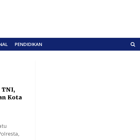
NAL
PENDIDIKAN
 TNI,
an Kota
atu
olresta,