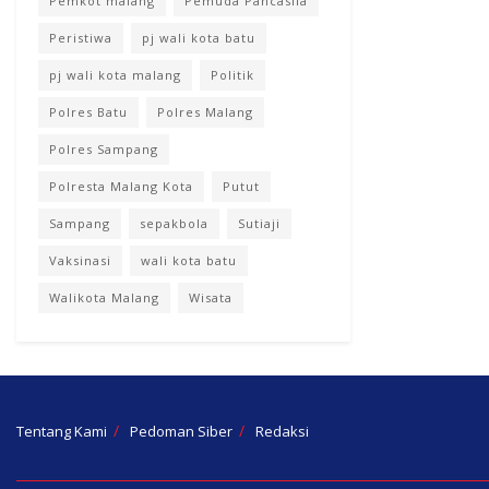
Pemkot malang
Pemuda Pancasila
Peristiwa
pj wali kota batu
pj wali kota malang
Politik
Polres Batu
Polres Malang
Polres Sampang
Polresta Malang Kota
Putut
Sampang
sepakbola
Sutiaji
Vaksinasi
wali kota batu
Walikota Malang
Wisata
Tentang Kami
Pedoman Siber
Redaksi