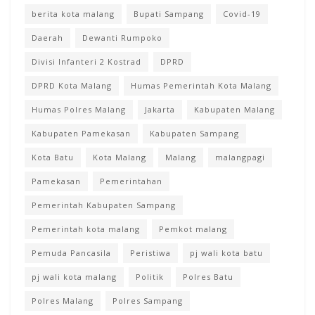
berita kota malang
Bupati Sampang
Covid-19
Daerah
Dewanti Rumpoko
Divisi Infanteri 2 Kostrad
DPRD
DPRD Kota Malang
Humas Pemerintah Kota Malang
Humas Polres Malang
Jakarta
Kabupaten Malang
Kabupaten Pamekasan
Kabupaten Sampang
Kota Batu
Kota Malang
Malang
malangpagi
Pamekasan
Pemerintahan
Pemerintah Kabupaten Sampang
Pemerintah kota malang
Pemkot malang
Pemuda Pancasila
Peristiwa
pj wali kota batu
pj wali kota malang
Politik
Polres Batu
Polres Malang
Polres Sampang