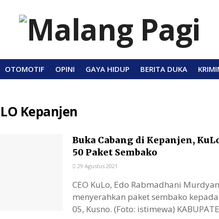
OTOMOTIF
OPINI
GAYA HIDUP
BERITA DUKA
KRIMI
LO Kepanjen
Buka Cabang di Kepanjen, KuL
50 Paket Sembako
29 Agustus 2021
CEO KuLo, Edo Rabmadhani Murdyan (
menyerahkan paket sembako kepada
05, Kusno. (Foto: istimewa) KABUPATEN