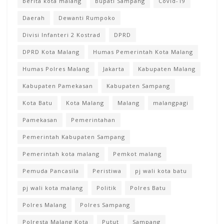
berita kota malang
Bupati Sampang
Covid-19
Daerah
Dewanti Rumpoko
Divisi Infanteri 2 Kostrad
DPRD
DPRD Kota Malang
Humas Pemerintah Kota Malang
Humas Polres Malang
Jakarta
Kabupaten Malang
Kabupaten Pamekasan
Kabupaten Sampang
Kota Batu
Kota Malang
Malang
malangpagi
Pamekasan
Pemerintahan
Pemerintah Kabupaten Sampang
Pemerintah kota malang
Pemkot malang
Pemuda Pancasila
Peristiwa
pj wali kota batu
pj wali kota malang
Politik
Polres Batu
Polres Malang
Polres Sampang
Polresta Malang Kota
Putut
Sampang