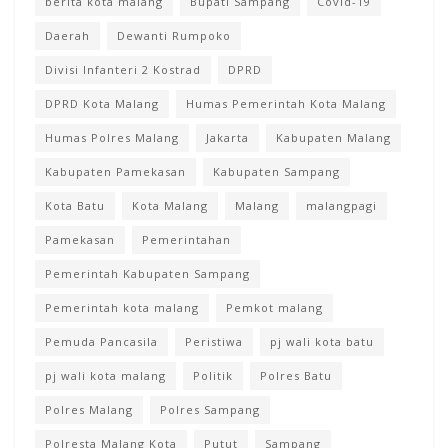
berita kota malang
Bupati Sampang
Covid-19
Daerah
Dewanti Rumpoko
Divisi Infanteri 2 Kostrad
DPRD
DPRD Kota Malang
Humas Pemerintah Kota Malang
Humas Polres Malang
Jakarta
Kabupaten Malang
Kabupaten Pamekasan
Kabupaten Sampang
Kota Batu
Kota Malang
Malang
malangpagi
Pamekasan
Pemerintahan
Pemerintah Kabupaten Sampang
Pemerintah kota malang
Pemkot malang
Pemuda Pancasila
Peristiwa
pj wali kota batu
pj wali kota malang
Politik
Polres Batu
Polres Malang
Polres Sampang
Polresta Malang Kota
Putut
Sampang