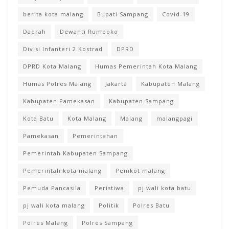
berita kota malang
Bupati Sampang
Covid-19
Daerah
Dewanti Rumpoko
Divisi Infanteri 2 Kostrad
DPRD
DPRD Kota Malang
Humas Pemerintah Kota Malang
Humas Polres Malang
Jakarta
Kabupaten Malang
Kabupaten Pamekasan
Kabupaten Sampang
Kota Batu
Kota Malang
Malang
malangpagi
Pamekasan
Pemerintahan
Pemerintah Kabupaten Sampang
Pemerintah kota malang
Pemkot malang
Pemuda Pancasila
Peristiwa
pj wali kota batu
pj wali kota malang
Politik
Polres Batu
Polres Malang
Polres Sampang