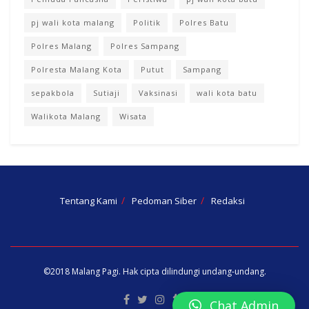
pj wali kota malang
Politik
Polres Batu
Polres Malang
Polres Sampang
Polresta Malang Kota
Putut
Sampang
sepakbola
Sutiaji
Vaksinasi
wali kota batu
Walikota Malang
Wisata
Tentang Kami
Pedoman Siber
Redaksi
©2018
Malang Pagi
. Hak cipta dilindungi undang-undang.
Chat Admin