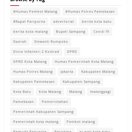
#Humas Pemkot Malang
#Humas Polres Pamekasan
#Rapat Paripurna
advertorial
berita kota batu
berita kota malang
Bupati Sampang
Covid-19
Daerah
Dewanti Rumpoko
Divisi Infanteri 2 Kostrad
DPRD
DPRD Kota Malang
Humas Pemerintah Kota Malang
Humas Polres Malang
Jakarta
Kabupaten Malang
Kabupaten Pamekasan
Kabupaten Sampang
Kota Batu
Kota Malang
Malang
malangpagi
Pamekasan
Pemerintahan
Pemerintah Kabupaten Sampang
Pemerintah kota malang
Pemkot malang
Pemuda Pancasila
Peristiwa
pj wali kota batu