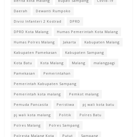
berita kota malang
Bupati Sampang
Covid-19
Daerah
Dewanti Rumpoko
Divisi Infanteri 2 Kostrad
DPRD
DPRD Kota Malang
Humas Pemerintah Kota Malang
Humas Polres Malang
Jakarta
Kabupaten Malang
Kabupaten Pamekasan
Kabupaten Sampang
Kota Batu
Kota Malang
Malang
malangpagi
Pamekasan
Pemerintahan
Pemerintah Kabupaten Sampang
Pemerintah kota malang
Pemkot malang
Pemuda Pancasila
Peristiwa
pj wali kota batu
pj wali kota malang
Politik
Polres Batu
Polres Malang
Polres Sampang
Polresta Malang Kota
Putut
Sampang