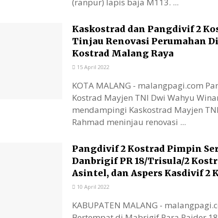
(ranpur) lapis baja M113. ...
Kaskostrad dan Pangdivif 2 Ko
Tinjau Renovasi Perumahan D
Kostrad Malang Raya
15 April 2022
KOTA MALANG - malangpagi.com Pang
Kostrad Mayjen TNI Dwi Wahyu Wina
mendampingi Kaskostrad Mayjen TN
Rahmad meninjau renovasi ...
Pangdivif 2 Kostrad Pimpin Ser
Danbrigif PR 18/Trisula/2 Kostr
Asintel, dan Aspers Kasdivif 2 
10 April 2022
KABUPATEN MALANG - malangpagi.
Bertempat di Mabrigif Para Raider 18