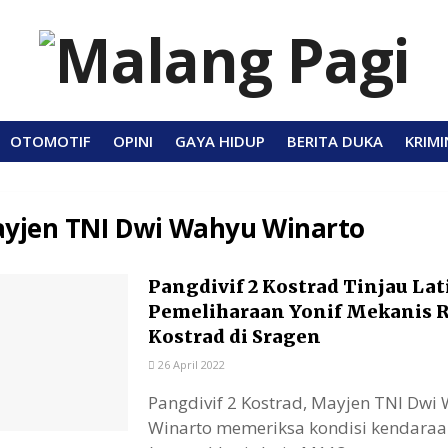
OTOMOTIF
OPINI
GAYA HIDUP
BERITA DUKA
KRIMI
yjen TNI Dwi Wahyu Winarto
Pangdivif 2 Kostrad Tinjau La
Pemeliharaan Yonif Mekanis R
Kostrad di Sragen
26 April 2022
Pangdivif 2 Kostrad, Mayjen TNI Dwi
Winarto memeriksa kondisi kendara