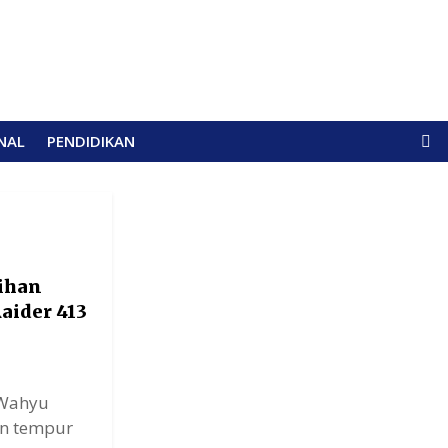
NAL
PENDIDIKAN
tihan
aider 413
 Wahyu
an tempur