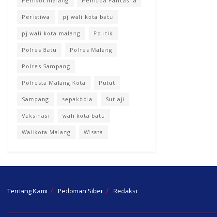
Pemkot malang
Pemuda Pancasila
Peristiwa
pj wali kota batu
pj wali kota malang
Politik
Polres Batu
Polres Malang
Polres Sampang
Polresta Malang Kota
Putut
Sampang
sepakbola
Sutiaji
Vaksinasi
wali kota batu
Walikota Malang
Wisata
Tentang Kami
Pedoman Siber
Redaksi