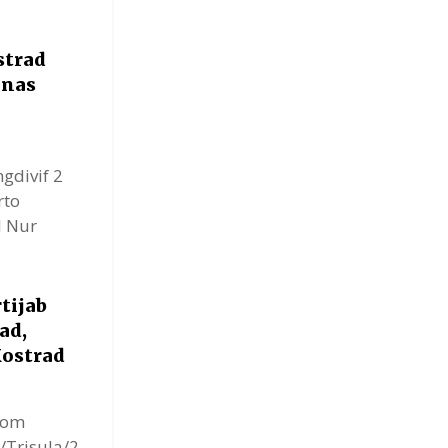
strad
inas
divif 2
rto
I Nur
tijab
ad,
Kostrad
com
/Trisula/2