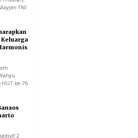
 Mayjen TNI
iharapkan
 Keluarga
 Harmonis
com
 Wahyu
n HUT ke-76
Bansos
harto
divif 2