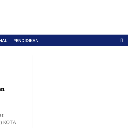
NAL
PENDIDIKAN
an
at
P) KOTA