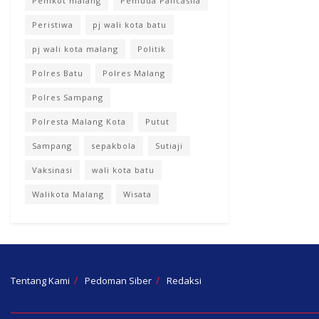
Pemkot malang
Pemuda Pancasila
Peristiwa
pj wali kota batu
pj wali kota malang
Politik
Polres Batu
Polres Malang
Polres Sampang
Polresta Malang Kota
Putut
Sampang
sepakbola
Sutiaji
Vaksinasi
wali kota batu
Walikota Malang
Wisata
Tentang Kami
Pedoman Siber
Redaksi