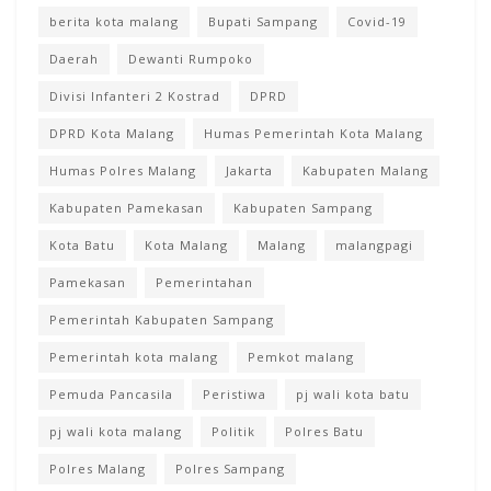
berita kota malang
Bupati Sampang
Covid-19
Daerah
Dewanti Rumpoko
Divisi Infanteri 2 Kostrad
DPRD
DPRD Kota Malang
Humas Pemerintah Kota Malang
Humas Polres Malang
Jakarta
Kabupaten Malang
Kabupaten Pamekasan
Kabupaten Sampang
Kota Batu
Kota Malang
Malang
malangpagi
Pamekasan
Pemerintahan
Pemerintah Kabupaten Sampang
Pemerintah kota malang
Pemkot malang
Pemuda Pancasila
Peristiwa
pj wali kota batu
pj wali kota malang
Politik
Polres Batu
Polres Malang
Polres Sampang