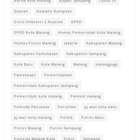
berita kota malang
Bupati Sampang
Covid-19
Daerah
Dewanti Rumpoko
Divisi Infanteri 2 Kostrad
DPRD
DPRD Kota Malang
Humas Pemerintah Kota Malang
Humas Polres Malang
Jakarta
Kabupaten Malang
Kabupaten Pamekasan
Kabupaten Sampang
Kota Batu
Kota Malang
Malang
malangpagi
Pamekasan
Pemerintahan
Pemerintah Kabupaten Sampang
Pemerintah kota malang
Pemkot malang
Pemuda Pancasila
Peristiwa
pj wali kota batu
pj wali kota malang
Politik
Polres Batu
Polres Malang
Polres Sampang
Polresta Malang Kota
Putut
Sampang