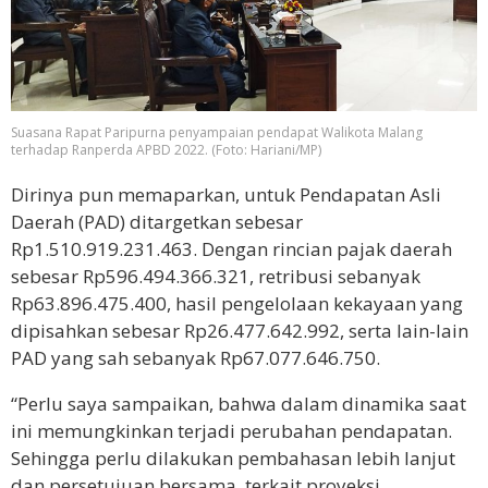
Suasana Rapat Paripurna penyampaian pendapat Walikota Malang
terhadap Ranperda APBD 2022. (Foto: Hariani/MP)
Dirinya pun memaparkan, untuk Pendapatan Asli
Daerah (PAD) ditargetkan sebesar
Rp1.510.919.231.463. Dengan rincian pajak daerah
sebesar Rp596.494.366.321, retribusi sebanyak
Rp63.896.475.400, hasil pengelolaan kekayaan yang
dipisahkan sebesar Rp26.477.642.992, serta lain-lain
PAD yang sah sebanyak Rp67.077.646.750.
“Perlu saya sampaikan, bahwa dalam dinamika saat
ini memungkinkan terjadi perubahan pendapatan.
Sehingga perlu dilakukan pembahasan lebih lanjut
dan persetujuan bersama, terkait proyeksi