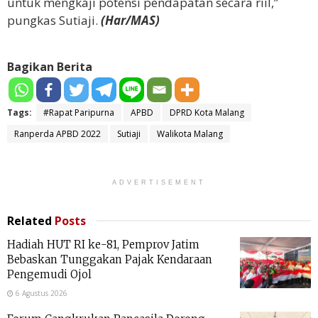
untuk mengkaji potensi pendapatan secara riil,”
pungkas Sutiaji.
(Har/MAS)
Bagikan Berita
Tags:
#Rapat Paripurna
APBD
DPRD Kota Malang
Ranperda APBD 2022
Sutiaji
Walikota Malang
ADVERTISEMENT
Related
Posts
Hadiah HUT RI ke-81, Pemprov Jatim
Bebaskan Tunggakan Pajak Kendaraan
Pengemudi Ojol
6 Agustus 2026