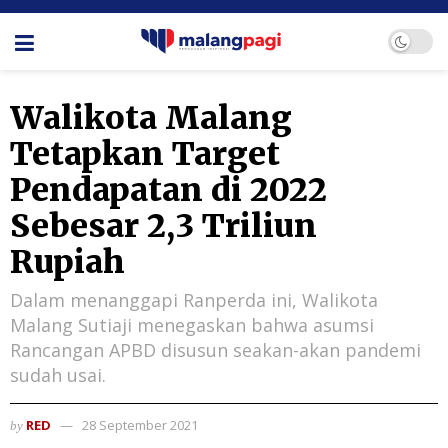
Walikota Malang
Tetapkan Target
Pendapatan di 2022
Sebesar 2,3 Triliun
Rupiah
Dalam menanggapi Ranperda ini, Walikota
Malang Sutiaji menegaskan bahwa asumsi
Rancangan APBD disusun seakan-akan pandemi
sudah usai.
RED
28 September 2021
by