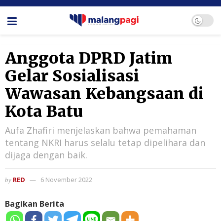
Anggota DPRD Jatim
Gelar Sosialisasi
Wawasan Kebangsaan di
Kota Batu
Aufa Zhafiri menjelaskan bahwa pemahaman
tentang NKRI harus selalu tetap dipelihara dan
dijaga dengan baik.
RED
6 November 2022
by
Bagikan Berita