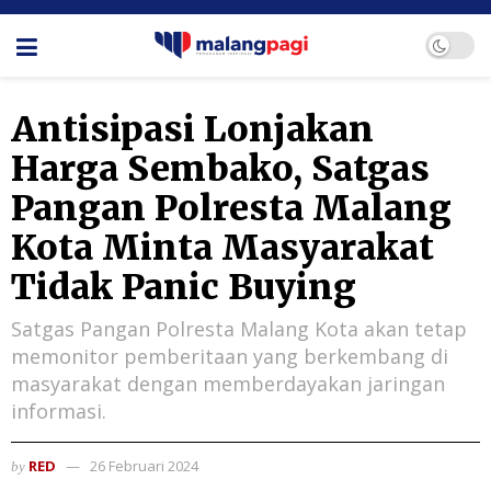
Antisipasi Lonjakan
Harga Sembako, Satgas
Pangan Polresta Malang
Kota Minta Masyarakat
Tidak Panic Buying
Satgas Pangan Polresta Malang Kota akan tetap
memonitor pemberitaan yang berkembang di
masyarakat dengan memberdayakan jaringan
informasi.
RED
26 Februari 2024
by