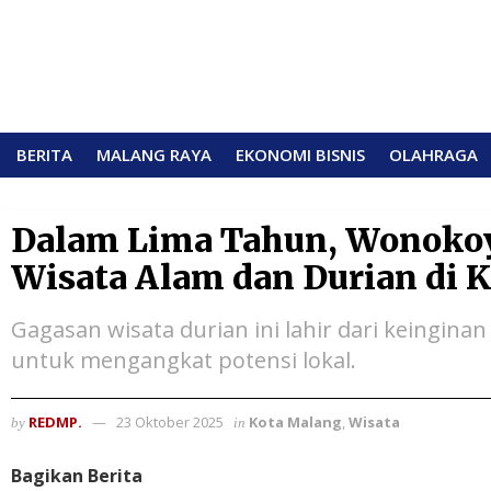
BERITA
MALANG RAYA
EKONOMI BISNIS
OLAHRAGA
Dalam Lima Tahun, Wonokoyo
Wisata Alam dan Durian di 
Gagasan wisata durian ini lahir dari keingi
untuk mengangkat potensi lokal.
REDMP.
23 Oktober 2025
Kota Malang
,
Wisata
by
in
Bagikan Berita