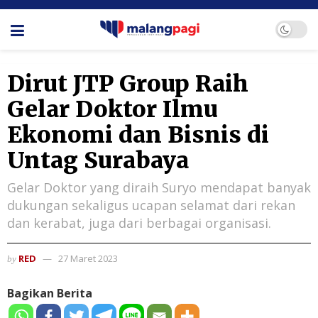
Dirut JTP Group Raih
Gelar Doktor Ilmu
Ekonomi dan Bisnis di
Untag Surabaya
Gelar Doktor yang diraih Suryo mendapat banyak
dukungan sekaligus ucapan selamat dari rekan
dan kerabat, juga dari berbagai organisasi.
RED
27 Maret 2023
by
Bagikan Berita