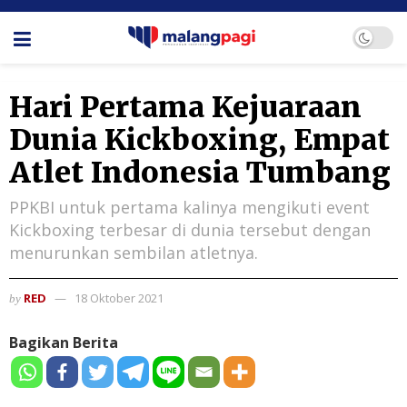
Hari Pertama Kejuaraan
Dunia Kickboxing, Empat
Atlet Indonesia Tumbang
PPKBI untuk pertama kalinya mengikuti event
Kickboxing terbesar di dunia tersebut dengan
menurunkan sembilan atletnya.
RED
18 Oktober 2021
by
Bagikan Berita