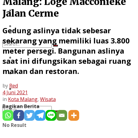
Malang: Loge Macconieke
BERITA DUKA
OTOMOTIF
Jalan Cerme
KRIMINAL
OPINI
PENDIDIKAN
Gedung aslinya tidak sebesar
sekarang yang memiliki luas 3.800
GAYA HIDUP
meter persegi. Bangunan aslinya
No Result
BERITA DUKA
saat ini difungsikan sebagai ruang
View All Result
makan dan restoran.
KRIMINAL
by
Red
PENDIDIKAN
4 Juni 2021
in
Kota Malang
,
Wisata
Bagikan Berita
No Result