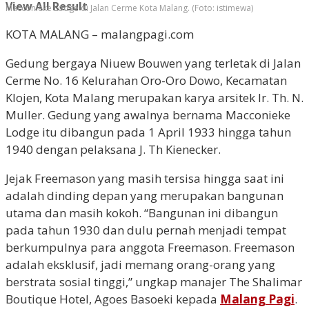
View All Result
Macconieke Lodge di Jalan Cerme Kota Malang. (Foto: istimewa)
KOTA MALANG – malangpagi.com
Gedung bergaya Niuew Bouwen yang terletak di Jalan
Cerme No. 16 Kelurahan Oro-Oro Dowo, Kecamatan
Klojen, Kota Malang merupakan karya arsitek Ir. Th. N.
Muller. Gedung yang awalnya bernama Macconieke
Lodge itu dibangun pada 1 April 1933 hingga tahun
1940 dengan pelaksana J. Th Kienecker.
Jejak Freemason yang masih tersisa hingga saat ini
adalah dinding depan yang merupakan bangunan
utama dan masih kokoh. “Bangunan ini dibangun
pada tahun 1930 dan dulu pernah menjadi tempat
berkumpulnya para anggota Freemason. Freemason
adalah eksklusif, jadi memang orang-orang yang
berstrata sosial tinggi,” ungkap manajer The Shalimar
Boutique Hotel, Agoes Basoeki kepada
Malang Pagi
.