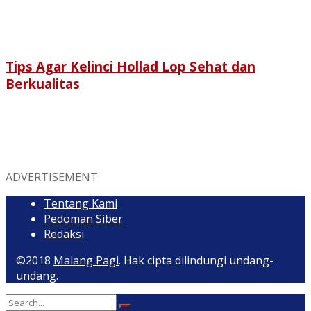
Tips Agar Kelinci Hollad Lop Sehat dan
Berkualitas
ADVERTISEMENT
Tentang Kami
Pedoman Siber
Redaksi
©2018
Malang Pagi
. Hak cipta dilindungi undang-
undang.