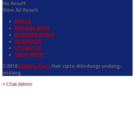
No Result
View All Result
BERITA
MALANG RAYA
EKONOMI BISNIS
OLAHRAGA
OTOMOTIF
GAYA HIDUP
©2018
Malang Pagi
. Hak cipta dilindungi undang-
undang.
×
Chat Admin