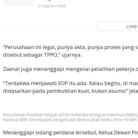
2 Agustus 2026
LOAD
“Perusahaan ini legal, punya akta, punya proses yang
disebut sebagai TPPO,” ujarnya.
Zaenal juga menanggapi mengenai pelatihan pekerja d
“Terdakwa menjawab SOP itu ada. Kalau begitu, di m
didasarkan pada pembuktian kuat, bukan asumsi” jela
Ketua Dewan Pimpinan Wilayah (DPW) Serikat Buruh Migran Indonesia (SBMI)
Nasional SBMI, Dina Nuriyati (tengah) saat ditemui awak media. (Foto: YD/MP)
Menanggapi sidang perdana tersebut, Ketua Dewan Pi