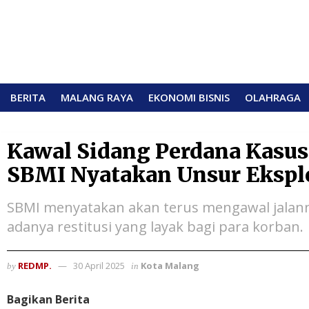
BERITA
MALANG RAYA
EKONOMI BISNIS
OLAHRAGA
Kawal Sidang Perdana Kasus
SBMI Nyatakan Unsur Eksplo
SBMI menyatakan akan terus mengawal jalann
adanya restitusi yang layak bagi para korban.
REDMP.
30 April 2025
Kota Malang
by
in
Bagikan Berita