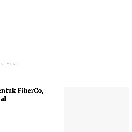
ISEMENT
entuk FiberCo,
al