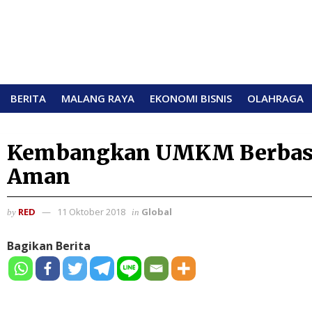
BERITA
MALANG RAYA
EKONOMI BISNIS
OLAHRAGA
Kembangkan UMKM Berbasis 
Aman
RED
11 Oktober 2018
Global
by
in
Bagikan Berita