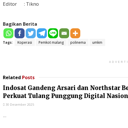
Editor : Tikno
Bagikan Berita
Tags:
Koperasi
Pemkot malang
polinema
umkm
ADVERT
Related
Posts
Indosat Gandeng Arsari dan Northstar B
Perkuat Tulang Punggung Digital Nasion
30 Desember 2025
...