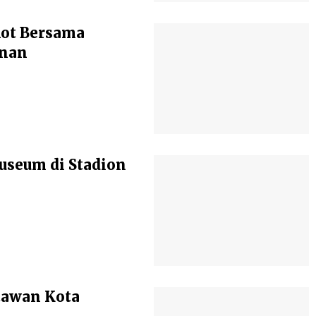
kot Bersama
anan
seum di Stadion
atawan Kota