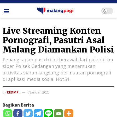
Live Streaming Konten
Pornografi, Pasutri Asal
Malang Diamankan Polisi
Penangkapan pasutri ini berawal dari patroli tim
siber Polsek Gedangan yang menemukan
aktivitas siaran langsung bermuatan pornografi
di aplikasi media sosial Hot51.
REDMP.
7 Januari 2025
by
Bagikan Berita