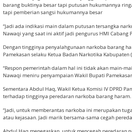
barang buktinya besar tapi putusan hukumannya ringa
tapi pemberian sangsi hukumannya besar
“Jadi ada indikasi main dalam putusan tersangka nar
Nawaqi yang saat ini aktif jadi pengurus HMI Cabang
Dengan tingginya penyalahgunaan narkoba barang hara
Pamekasan selaku Ketua Badan Narkotika Kabupaten 
“Respon pemerintah dalam hal ini tidak akan main-m
Nawaqi meniru penyampaian Wakil Bupati Pamekasan
Sementara Abdul Haq, Wakil Ketua Komisi IV DPRD Pa
terhadap tingginya peredaran narkoba barang haram.
“Jadi, untuk memberantas narkoba ini merupakan tug
atau kejasaan. Jadi marik bersama-sama cegah peredar
Abdul Haq menegaskan, untuk mencegah peredaran na