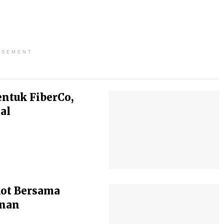
ISEMENT
entuk FiberCo,
al
kot Bersama
anan