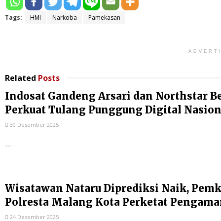
Tags:
HMI
Narkoba
Pamekasan
ADVERT
Related
Posts
Indosat Gandeng Arsari dan Northstar B
Perkuat Tulang Punggung Digital Nasion
30 Desember 2025
...
Wisatawan Nataru Diprediksi Naik, Pem
Polresta Malang Kota Perketat Pengam
24 Desember 2025