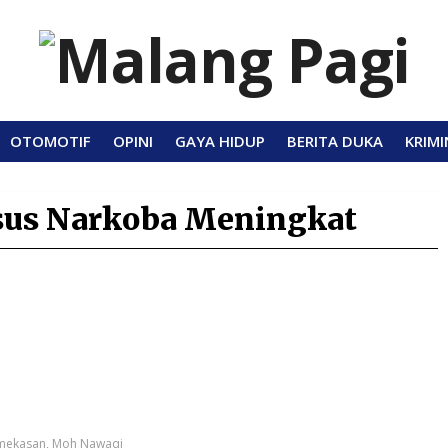
OTOMOTIF
OPINI
GAYA HIDUP
BERITA DUKA
KRIMI
sus Narkoba Meningkat
amekasan, Moh Nawaqi