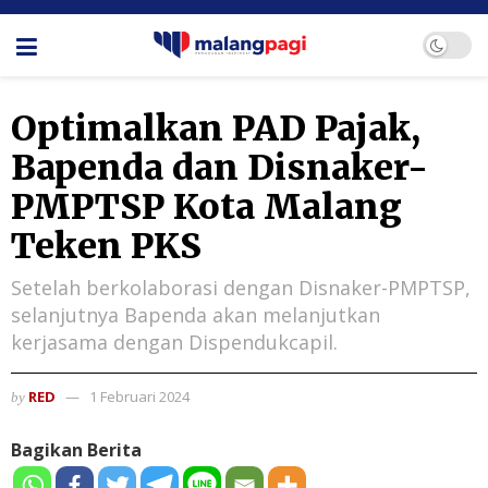
Optimalkan PAD Pajak,
Bapenda dan Disnaker-
PMPTSP Kota Malang
Teken PKS
Setelah berkolaborasi dengan Disnaker-PMPTSP,
selanjutnya Bapenda akan melanjutkan
kerjasama dengan Dispendukcapil.
RED
1 Februari 2024
by
Bagikan Berita