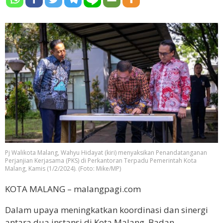
Pj Walikota Malang, Wahyu Hidayat (kiri) menyaksikan Penandatanganan
Perjanjian Kerjasama (PKS) di Perkantoran Terpadu Pemerintah Kota
Malang, Kamis (1/2/2024). (Foto: Mike/MP)
KOTA MALANG – malangpagi.com
Dalam upaya meningkatkan koordinasi dan sinergi
antara dua instansi di Kota Malang, Badan