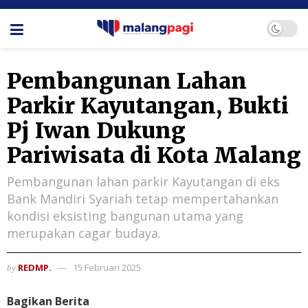
Pembangunan Lahan
Parkir Kayutangan, Bukti
Pj Iwan Dukung
Pariwisata di Kota Malang
Pembangunan lahan parkir Kayutangan di eks
Bank Mandiri Syariah tetap mempertahankan
kondisi eksisting bangunan utama yang
merupakan cagar budaya.
REDMP.
15 Februari 2025
by
Bagikan Berita