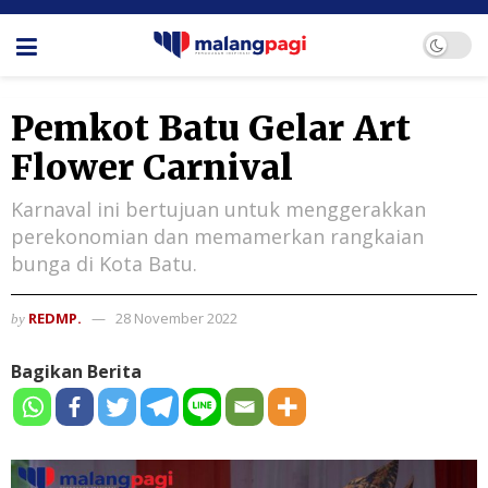
Pemkot Batu Gelar Art
Flower Carnival
Karnaval ini bertujuan untuk menggerakkan
perekonomian dan memamerkan rangkaian
bunga di Kota Batu.
REDMP.
28 November 2022
by
Bagikan Berita