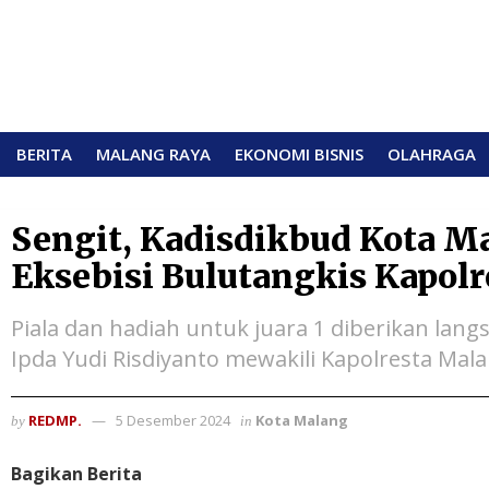
BERITA
MALANG RAYA
EKONOMI BISNIS
OLAHRAGA
Sengit, Kadisdikbud Kota M
Eksebisi Bulutangkis Kapol
Piala dan hadiah untuk juara 1 diberikan lan
Ipda Yudi Risdiyanto mewakili Kapolresta Ma
REDMP.
5 Desember 2024
Kota Malang
by
in
Bagikan Berita