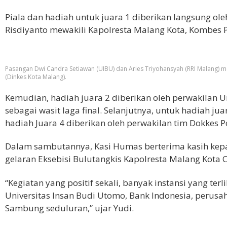
Piala dan hadiah untuk juara 1 diberikan langsung ol
Risdiyanto mewakili Kapolresta Malang Kota, Kombes 
Pasangan Dwi Candra Setiawan (UIBU) dan Aries Triyohansyah (RRI Malang) 
(Dinkes Kota Malang).
Kemudian, hadiah juara 2 diberikan oleh perwakilan U
sebagai wasit laga final. Selanjutnya, untuk hadiah ju
hadiah Juara 4 diberikan oleh perwakilan tim Dokkes P
Dalam sambutannya, Kasi Humas berterima kasih kepa
gelaran Eksebisi Bulutangkis Kapolresta Malang Kota 
“Kegiatan yang positif sekali, banyak instansi yang ter
Universitas Insan Budi Utomo, Bank Indonesia, perusah
Sambung seduluran,” ujar Yudi.