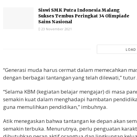
Siswi SMK Putra Indonesia Malang
Sukses Tembus Peringkat 34 Olimpiade
Sains Nasional
23 November 2021
LOAD
“Generasi muda harus cermat dalam memecahkan mas
dengan berbagai tantangan yang telah dilewati,” tutur 
“Selama KBM (kegiatan belajar mengajar) di masa pa
semakin kuat dalam menghadapi hambatan pendidikan.
guna memulihkan pendidikan,” imbuhnya.
Atik menegaskan bahwa tantangan ke depan akan sema
semakin terbuka. Menurutnya, perlu penguatan karakte
dibutuhkan peran aktif orangtua dan lingkungan kelua