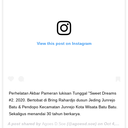
View this post on Instagram
Perhelatan Akbar Pameran lukisan Tunggal "Sweet Dreams
#2. 2020. Bertobat di Bring Rahardjo dusun Jeding Junrejo
Batu & Pendopo Kecamatan Junrejo Kota Wisata Batu Batu.
Sekaligus menandai 30 tahun berkarya.
A post shared by
Agoes D.Soe
(@agoesd.soe) on
Oct 4, 2020 at 7:29pm PDT