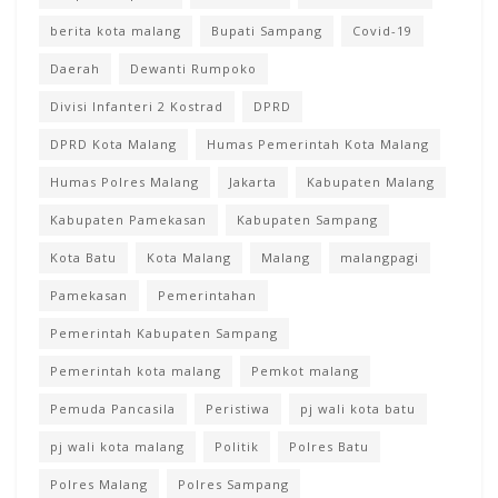
berita kota malang
Bupati Sampang
Covid-19
Daerah
Dewanti Rumpoko
Divisi Infanteri 2 Kostrad
DPRD
DPRD Kota Malang
Humas Pemerintah Kota Malang
Humas Polres Malang
Jakarta
Kabupaten Malang
Kabupaten Pamekasan
Kabupaten Sampang
Kota Batu
Kota Malang
Malang
malangpagi
Pamekasan
Pemerintahan
Pemerintah Kabupaten Sampang
Pemerintah kota malang
Pemkot malang
Pemuda Pancasila
Peristiwa
pj wali kota batu
pj wali kota malang
Politik
Polres Batu
Polres Malang
Polres Sampang