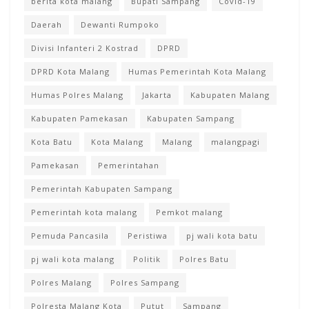
berita kota malang
Bupati Sampang
Covid-19
Daerah
Dewanti Rumpoko
Divisi Infanteri 2 Kostrad
DPRD
DPRD Kota Malang
Humas Pemerintah Kota Malang
Humas Polres Malang
Jakarta
Kabupaten Malang
Kabupaten Pamekasan
Kabupaten Sampang
Kota Batu
Kota Malang
Malang
malangpagi
Pamekasan
Pemerintahan
Pemerintah Kabupaten Sampang
Pemerintah kota malang
Pemkot malang
Pemuda Pancasila
Peristiwa
pj wali kota batu
pj wali kota malang
Politik
Polres Batu
Polres Malang
Polres Sampang
Polresta Malang Kota
Putut
Sampang