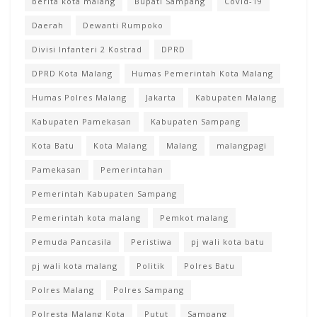
berita kota malang
Bupati Sampang
Covid-19
Daerah
Dewanti Rumpoko
Divisi Infanteri 2 Kostrad
DPRD
DPRD Kota Malang
Humas Pemerintah Kota Malang
Humas Polres Malang
Jakarta
Kabupaten Malang
Kabupaten Pamekasan
Kabupaten Sampang
Kota Batu
Kota Malang
Malang
malangpagi
Pamekasan
Pemerintahan
Pemerintah Kabupaten Sampang
Pemerintah kota malang
Pemkot malang
Pemuda Pancasila
Peristiwa
pj wali kota batu
pj wali kota malang
Politik
Polres Batu
Polres Malang
Polres Sampang
Polresta Malang Kota
Putut
Sampang