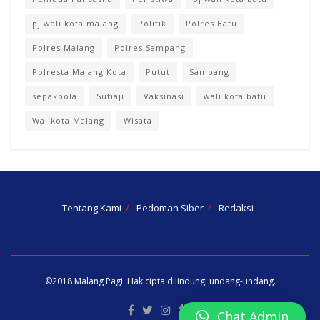
pj wali kota malang
Politik
Polres Batu
Polres Malang
Polres Sampang
Polresta Malang Kota
Putut
Sampang
sepakbola
Sutiaji
Vaksinasi
wali kota batu
Walikota Malang
Wisata
Tentang Kami
Pedoman Siber
Redaksi
©2018
Malang Pagi
. Hak cipta dilindungi undang-undang.
Chat Admin