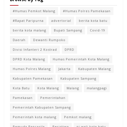
#Humas Pemkot Malang
#Humas Polres Pamekasan
#Rapat Paripurna
advertorial
berita kota batu
berita kota malang
Bupati Sampang
Covid-19
Daerah
Dewanti Rumpoko
Divisi Infanteri 2 Kostrad
DPRD
DPRD Kota Malang
Humas Pemerintah Kota Malang
Humas Polres Malang
Jakarta
Kabupaten Malang
Kabupaten Pamekasan
Kabupaten Sampang
Kota Batu
Kota Malang
Malang
malangpagi
Pamekasan
Pemerintahan
Pemerintah Kabupaten Sampang
Pemerintah kota malang
Pemkot malang
Pemuda Pancasila
Peristiwa
pj wali kota batu