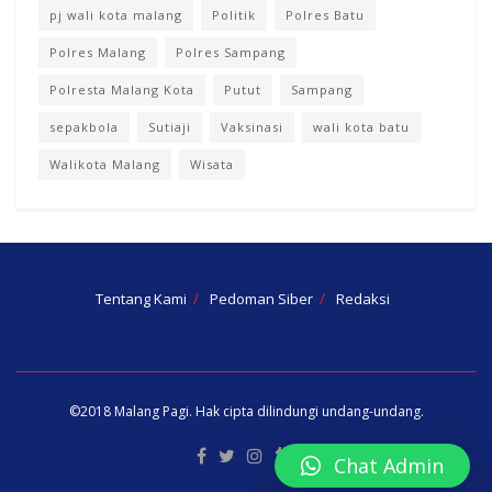
pj wali kota malang
Politik
Polres Batu
Polres Malang
Polres Sampang
Polresta Malang Kota
Putut
Sampang
sepakbola
Sutiaji
Vaksinasi
wali kota batu
Walikota Malang
Wisata
Tentang Kami
Pedoman Siber
Redaksi
©2018
Malang Pagi
. Hak cipta dilindungi undang-undang.
Chat Admin