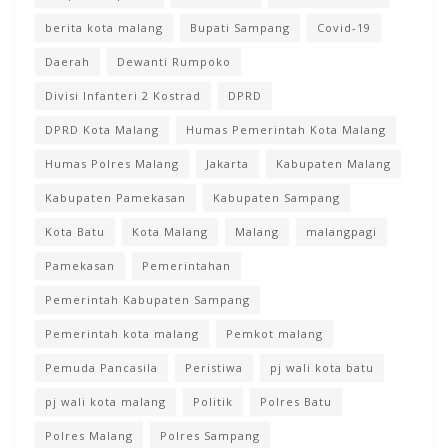
berita kota malang
Bupati Sampang
Covid-19
Daerah
Dewanti Rumpoko
Divisi Infanteri 2 Kostrad
DPRD
DPRD Kota Malang
Humas Pemerintah Kota Malang
Humas Polres Malang
Jakarta
Kabupaten Malang
Kabupaten Pamekasan
Kabupaten Sampang
Kota Batu
Kota Malang
Malang
malangpagi
Pamekasan
Pemerintahan
Pemerintah Kabupaten Sampang
Pemerintah kota malang
Pemkot malang
Pemuda Pancasila
Peristiwa
pj wali kota batu
pj wali kota malang
Politik
Polres Batu
Polres Malang
Polres Sampang